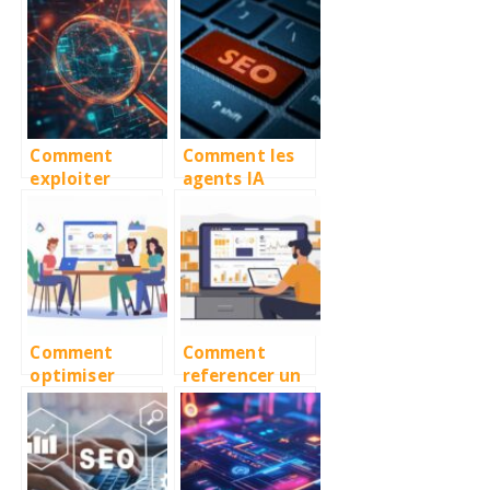
améliorer
clients « grand
votre SEO avec
compte » en
ce nouveau
SEO ?
format
d’image
Comment
Comment les
exploiter
agents IA
Common Crawl
transforment
pour améliorer
le SEO : tout ce
votre
qu’il faut
stratégie SEO
savoir
Comment
Comment
optimiser
referencer un
efficacement
site internet
votre fiche
de vente en
d’etablissemen
ligne ?
t Google pour