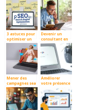
référenceur
équipe
professionnel,
d’experts
comment ça
marche ?
3 astuces pour
Devenir un
optimiser un
consultant en
texte pour le
référencement
SEO
, le nécessaire
à savoir
Mener des
Améliorer
campagnes sea
votre présence
avec succes :
en ligne grâce
les meilleures
à des services
pratiques pour
d’optimisation
ameliorer la
personnalisés
visibilite