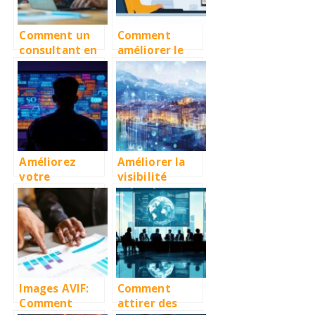
Comment un
Comment
consultant en
améliorer le
référencement
classement de
naturel peut
votre site
améliorer la
grâce à l’audit
visibilité de
SEO et aux
votre PME
stratégies de
l’Agence
Hyperion
Améliorez
Améliorer la
votre
visibilité
stratégie SEO
locale de votre
avec
entreprise à
l’optimisation
Grenoble
sémantique de
grâce au SEO
vos contenus
Images AVIF:
Comment
Comment
attirer des