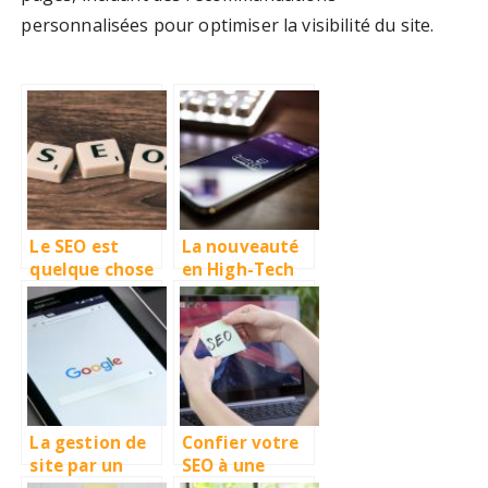
personnalisées pour optimiser la visibilité du site.
Le SEO est
La nouveauté
quelque chose
en High-Tech
qui a son poids
pour cette
sur votre
année 2020
projet
La gestion de
Confier votre
site par un
SEO à une