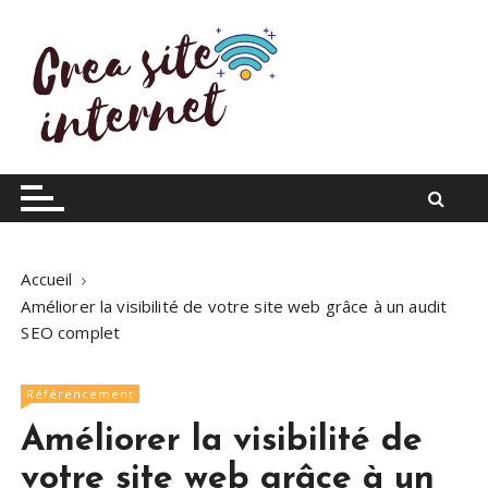
S
k
i
p
t
o
Infos du web
Crea site internet
c
o
n
t
Accueil
e
Améliorer la visibilité de votre site web grâce à un audit
n
SEO complet
t
Référencement
Améliorer la visibilité de
votre site web grâce à un