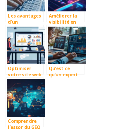
un meilleur
SEO local
Les avantages
Améliorer la
d’un
visibilité en
spécialiste
ligne grâce à
indépendant
des solutions
en
sur mesure
référencement
naturel pour
votre
entreprise
Optimiser
Qu’est ce
votre site web
qu’un expert
pour un
SEO
meilleur
(Définition) ?
référencement
naturel
Comprendre
l’essor du GEO