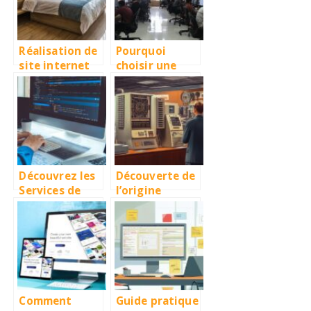
réussies
Réalisation de
Pourquoi
site internet
choisir une
pour Airbnb :
agence de
boostez vos
création de
réservations
site web à
directes
Antananarivo
pour vos
projets
numériques
Découvrez les
Découverte de
Services de
l’origine
Développemen
d’Arpanet et
t Web de
son rôle dans
Qualité à Lille
l’évolution
d’Internet
Comment
Guide pratique