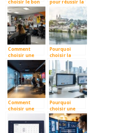
choisir le bon
pour réussir la
prestataire
création de
pour la
site internet à
création de
Brive
site internet à
Béthune
Comment
Pourquoi
choisir une
choisir la
agence
création de
WordPress à
site internet à
Montpellier
Périgueux ?
pour
développer
votre présence
en ligne
Comment
Pourquoi
choisir une
choisir une
agence de
maintenance
développemen
de site web a
t de site web à
Montreal pour