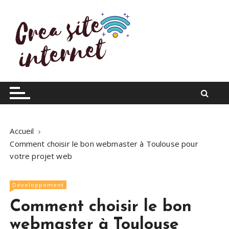
S
k
i
p
t
o
Infos du web
Crea site internet
c
o
n
t
Accueil
e
Comment choisir le bon webmaster à Toulouse pour
n
votre projet web
t
Développement
Comment choisir le bon
webmaster à Toulouse