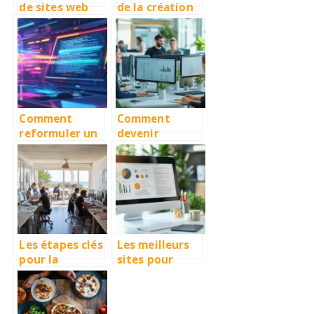
de sites web
de la création
perso : quel
de sites web
est le meilleur
en Polynésie
rapport
pour booster
qualité-prix en
votre visibilité
2024 ?
en ligne
Comment
Comment
reformuler un
devenir
texte en ligne
consultant UX
efficacement :
: guide des
choisir entre
compétences
synonymes et
et formations
restructuratio
n de phrases
Les étapes clés
Les meilleurs
pour la
sites pour
création d’un
créer un CV
site internet à
gratuitement :
Saint-Brevin-
notre