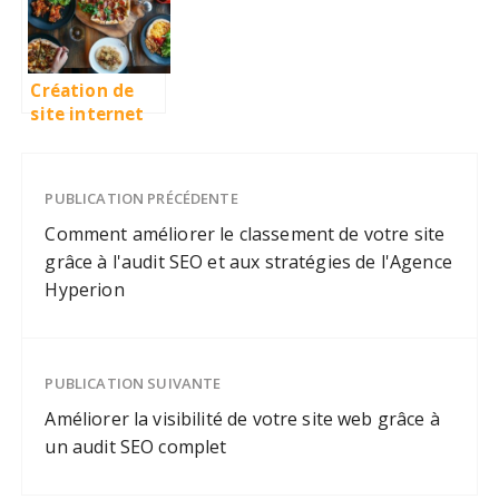
les-Pins
sélection 2024
Création de
site internet
pour
restaurant,
traiteur,
PUBLICATION PRÉCÉDENTE
pizzeria, fast-
food, burger,
Comment améliorer le classement de votre site
kebab
grâce à l'audit SEO et aux stratégies de l'Agence
(location
Hyperion
mensuelle 35€
/ achat 1200€) :
intégrez un
programme de
PUBLICATION SUIVANTE
fidélité pour
fidéliser vos
Améliorer la visibilité de votre site web grâce à
clients
un audit SEO complet