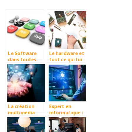
Le Software
Le hardware et
dans toutes
tout ce qui lui
ses états
concerne
La création
Expert en
multimédia
informatique :
par Francis
un guide pour
Baconnet
en arriver