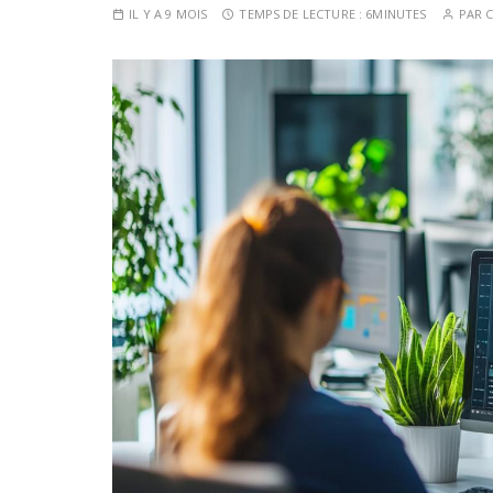
IL Y A 9 MOIS
TEMPS DE LECTURE :
6MINUTES
PAR
C