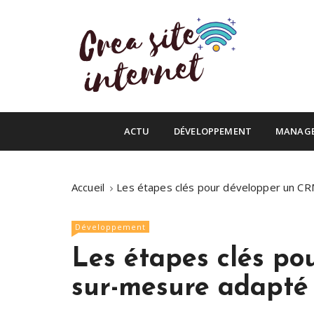
S
k
i
p
t
o
Infos du web
c
Crea site inte
o
ACTU
DÉVELOPPEMENT
MANAG
n
t
e
Accueil
Les étapes clés pour développer un CR
n
t
Développement
Les étapes clés p
sur-mesure adapté 