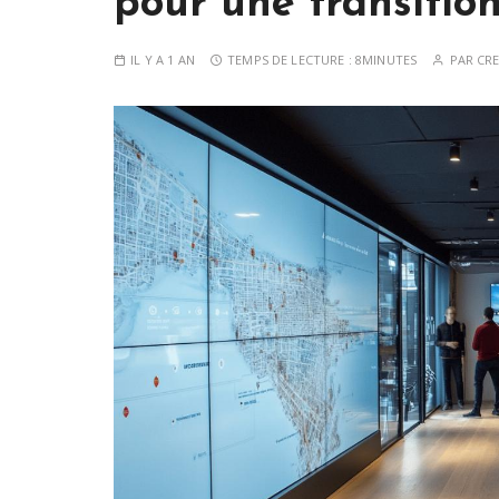
pour une transition
IL Y A 1 AN
TEMPS DE LECTURE :
8MINUTES
PAR
CRE