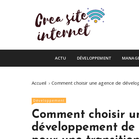
S
k
i
p
t
o
Infos du web
c
Crea site inte
o
ACTU
DÉVELOPPEMENT
MANAG
n
t
e
Accueil
Comment choisir une agence de développ
n
t
Développement
Comment choisir u
développement de 