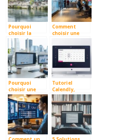
pour
développer
votre présence
en ligne
Pourquoi
Comment
choisir la
choisir une
création de
agence de
site internet à
développemen
Périgueux ?
t de site web à
Rennes pour
une transition
digitale
réussie
Pourquoi
Tutoriel
choisir une
Calendly,
maintenance
plugin
de site web a
WordPress de
Montreal pour
gestion de
une
calendrier et
performance
prise de
optimale
rendez-vous |
Test et avis :
Comment un
5 Solutions