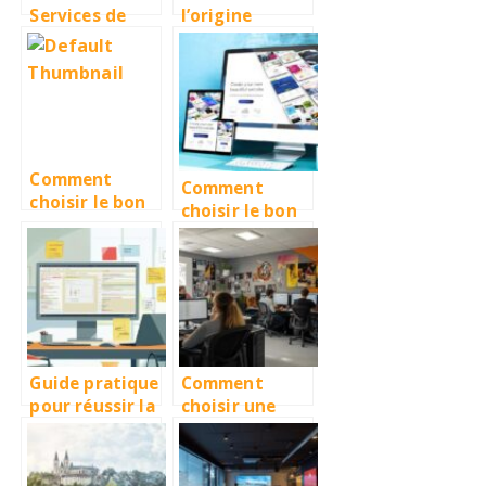
Services de
l’origine
Développemen
d’Arpanet et
t Web de
son rôle dans
Qualité à Lille
l’évolution
d’Internet
Comment
Comment
choisir le bon
choisir le bon
webmaster à
prestataire
Toulouse pour
pour la
votre projet
création de
web
site internet à
Béthune
Guide pratique
Comment
pour réussir la
choisir une
création de
agence
site internet à
WordPress à
Brive
Montpellier