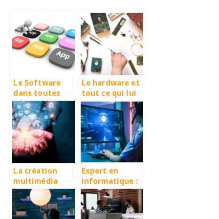
Le Software
Le hardware et
dans toutes
tout ce qui lui
ses états
concerne
La création
Expert en
multimédia
informatique :
par Francis
un guide pour
Baconnet
en arriver