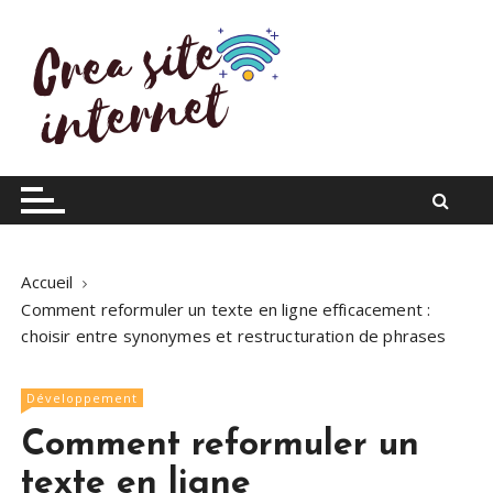
S
k
i
p
t
o
Infos du web
Crea site internet
c
o
n
t
Accueil
e
Comment reformuler un texte en ligne efficacement :
n
choisir entre synonymes et restructuration de phrases
t
Développement
Comment reformuler un
texte en ligne