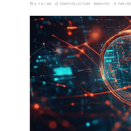
IL Y A 1 AN
TEMPS DE LECTURE :
3MINUTES
PAR
CRE