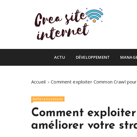
S
k
i
p
t
o
Infos du web
c
Crea site inte
o
ACTU
DÉVELOPPEMENT
MANAG
n
t
e
Accueil
Comment exploiter Common Crawl pour 
n
t
Référencement
Comment exploite
améliorer votre st