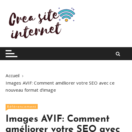
S
k
i
p
t
o
Infos du web
Crea site internet
c
o
n
t
Accueil
e
Images AVIF: Comment améliorer votre SEO avec ce
n
nouveau format d’image
t
Référencement
Images AVIF: Comment
améliorer votre SEO avec