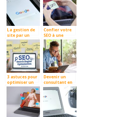
projet
La gestion de
Confier votre
site par un
SEO à une
référenceur
équipe
professionnel,
d’experts
comment ça
marche ?
3 astuces pour
Devenir un
optimiser un
consultant en
texte pour le
référencement
SEO
, le nécessaire
à savoir