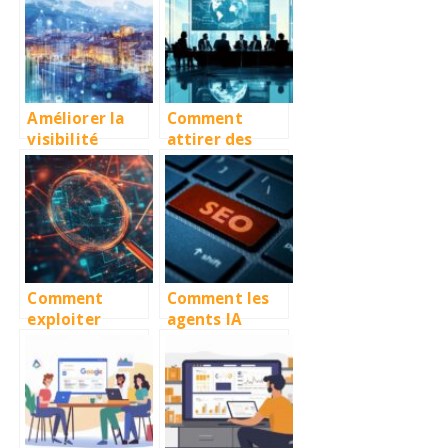
grâce à un
avec
audit SEO
l’optimisation
complet
sémantique de
vos contenus
Améliorer la
Comment
visibilité
attirer des
locale de votre
clients « grand
entreprise à
compte » en
Grenoble
SEO ?
grâce au SEO
Comment
Comment les
exploiter
agents IA
Common Crawl
transforment
pour améliorer
le SEO : tout ce
votre
qu’il faut
stratégie SEO
savoir