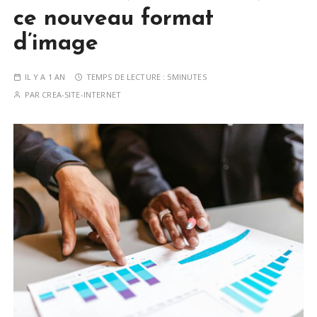
ce nouveau format
d’image
IL Y A 1 AN
TEMPS DE LECTURE :
5MINUTES
PAR
CREA-SITE-INTERNET