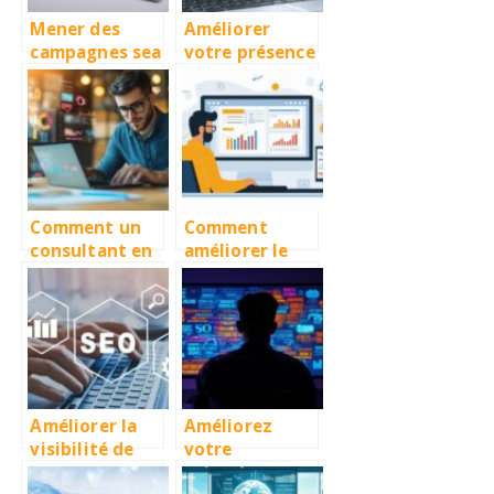
Mener des
Améliorer
campagnes sea
votre présence
avec succes :
en ligne grâce
les meilleures
à des services
pratiques pour
d’optimisation
ameliorer la
personnalisés
visibilite
Comment un
Comment
consultant en
améliorer le
référencement
classement de
naturel peut
votre site
améliorer la
grâce à l’audit
visibilité de
SEO et aux
votre PME
stratégies de
l’Agence
Hyperion
Améliorer la
Améliorez
visibilité de
votre
votre site web
stratégie SEO