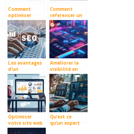
Comment
Comment
optimiser
referencer un
efficacement
site internet
votre fiche
de vente en
d’etablissemen
ligne ?
t Google pour
un meilleur
SEO local
Les avantages
Améliorer la
d’un
visibilité en
spécialiste
ligne grâce à
indépendant
des solutions
en
sur mesure
référencement
naturel pour
votre
entreprise
Optimiser
Qu’est ce
votre site web
qu’un expert
pour un
SEO