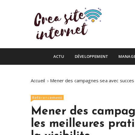
S
k
i
p
t
o
Infos du web
c
Crea site inte
o
ACTU
DÉVELOPPEMENT
MANAG
n
t
e
Accueil
Mener des campagnes sea avec succes : l
n
t
Référencement
Mener des campagn
les meilleures prat