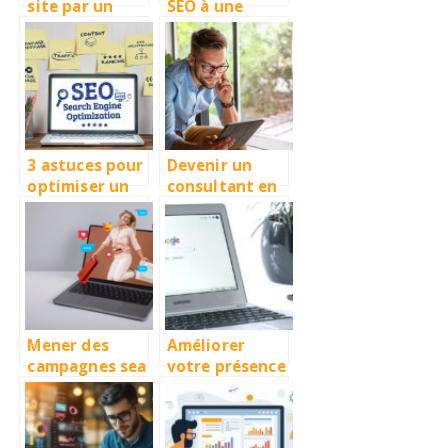
site par un
SEO à une
référenceur
équipe
professionnel,
d’experts
comment ça
marche ?
3 astuces pour
Devenir un
optimiser un
consultant en
texte pour le
référencement
SEO
, le nécessaire
à savoir
Mener des
Améliorer
campagnes sea
votre présence
avec succes :
en ligne grâce
les meilleures
à des services
pratiques pour
d’optimisation