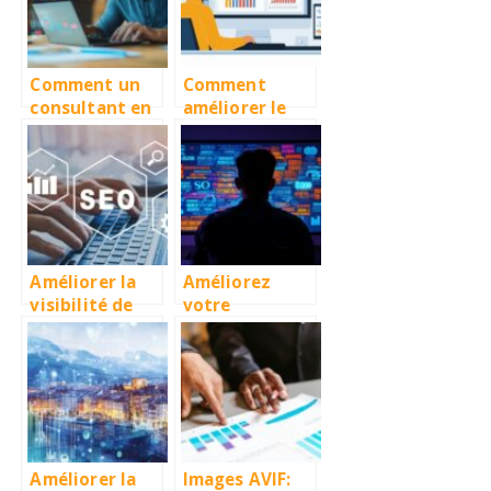
ameliorer la
personnalisés
visibilite
Comment un
Comment
consultant en
améliorer le
référencement
classement de
naturel peut
votre site
améliorer la
grâce à l’audit
visibilité de
SEO et aux
votre PME
stratégies de
l’Agence
Hyperion
Améliorer la
Améliorez
visibilité de
votre
votre site web
stratégie SEO
grâce à un
avec
audit SEO
l’optimisation
complet
sémantique de
vos contenus
Améliorer la
Images AVIF: