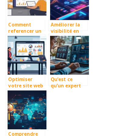
savoir
t Google pour
un meilleur
SEO local
Comment
Améliorer la
referencer un
visibilité en
site internet
ligne grâce à
de vente en
des solutions
ligne ?
sur mesure
Optimiser
Qu’est ce
votre site web
qu’un expert
pour un
SEO
meilleur
(Définition) ?
référencement
naturel
Comprendre