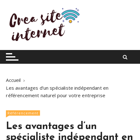
S
k
i
p
t
o
Infos du web
Crea site internet
c
o
n
t
Accueil
e
Les avantages d’un spécialiste indépendant en
n
référencement naturel pour votre entreprise
t
Référencement
Les avantages d’un
spécialiste indépendant en