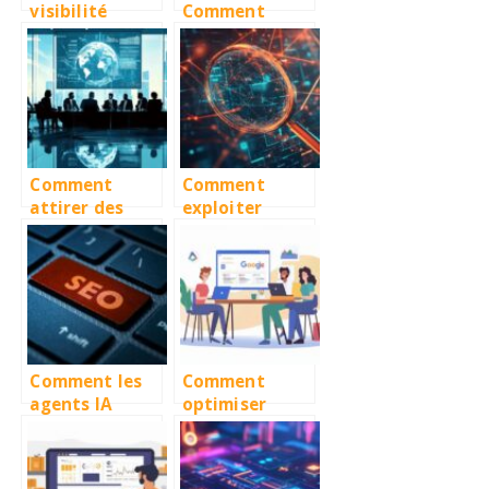
visibilité
Comment
locale de votre
améliorer
entreprise à
votre SEO avec
Grenoble
ce nouveau
grâce au SEO
format
d’image
Comment
Comment
attirer des
exploiter
clients « grand
Common Crawl
compte » en
pour améliorer
SEO ?
votre
stratégie SEO
Comment les
Comment
agents IA
optimiser
transforment
efficacement
le SEO : tout ce
votre fiche
qu’il faut
d’etablissemen