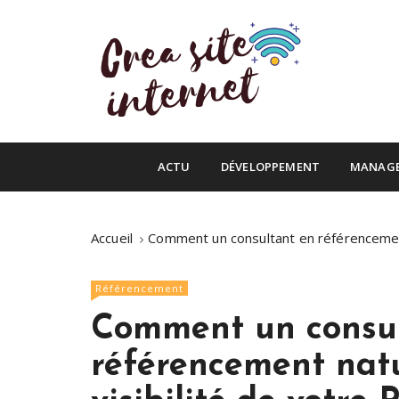
S
k
i
p
t
o
Infos du web
c
Crea site inte
o
ACTU
DÉVELOPPEMENT
MANAG
n
t
e
Accueil
Comment un consultant en référencement
n
t
Référencement
Comment un consul
référencement natu