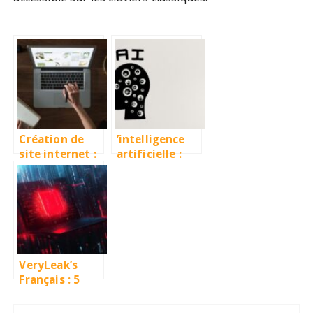
Création de
’intelligence
site internet :
artificielle :
pourquoi faire
comment les
appel à un·e
agences web
freelance
l’utilisent pour
booster vos
projets ?
VeryLeak’s
Français : 5
dangers
majeurs de ce