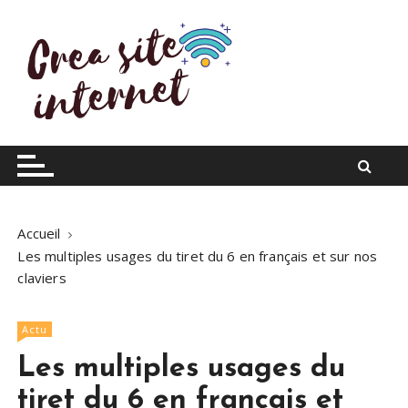
S
k
i
p
t
o
Infos du web
Crea site internet
c
o
n
t
Accueil
e
Les multiples usages du tiret du 6 en français et sur nos
n
claviers
t
Actu
Les multiples usages du
tiret du 6 en français et