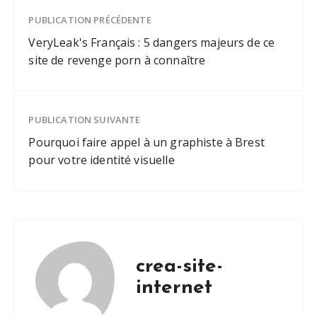
site de
PUBLICATION PRÉCÉDENTE
revenge porn à
connaître
VeryLeak's Français : 5 dangers majeurs de ce
site de revenge porn à connaître
PUBLICATION SUIVANTE
Pourquoi faire appel à un graphiste à Brest
pour votre identité visuelle
crea-site-
internet