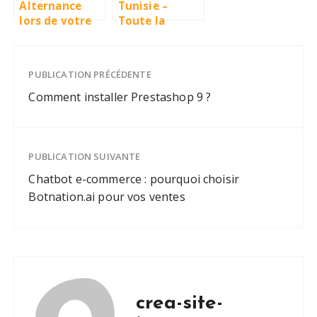
Alternance
Tunisie –
lors de votre
Toute la
BTS SIO : les
presse en
atouts pour
direct : les
construire
meilleures
PUBLICATION PRÉCÉDENTE
votre carrière
sources
informatique
d’information
Comment installer Prestashop 9 ?
santé et
astuces
digitales
PUBLICATION SUIVANTE
Chatbot e-commerce : pourquoi choisir
Botnation.ai pour vos ventes
crea-site-