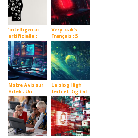
nos claviers
freelance
’intelligence
VeryLeak’s
artificielle :
Français : 5
comment les
dangers
agences web
majeurs de ce
l’utilisent pour
site de
booster vos
revenge porn à
projets ?
connaître
Notre Avis sur
Le blog High
Hitek : Un
tech et Digital
Guide Fiable ?
: Guide
Investigation
complet des
sur la
applications
neutralité du
mobiles
média
essentielles
pour le
teletravail