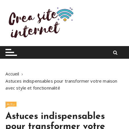
S
k
i
p
t
o
Infos du web
Crea site internet
c
o
n
t
Accueil
e
Astuces indispensables pour transformer votre maison
n
avec style et fonctionnalité
t
Actu
Astuces indispensables
pour transformer votre