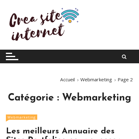
S
k
i
p
t
o
Infos du web
Crea site internet
c
o
n
t
Accueil
Webmarketing
Page 2
e
n
t
Catégorie :
Webmarketing
Webmarketing
Les meilleurs Annuaire des