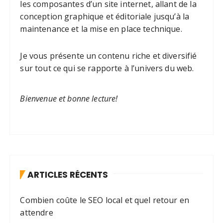
l
les composantes d’un site internet, allant de la
i
conception graphique et éditoriale jusqu’à la
maintenance et la mise en place technique.
c
a
Je vous présente un contenu riche et diversifié
t
sur tout ce qui se rapporte à l’univers du web.
i
o
Bienvenue et bonne lecture!
n
s
ARTICLES RÉCENTS
Combien coûte le SEO local et quel retour en
attendre