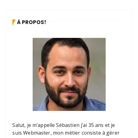
g
i
À PROPOS!
n
a
t
i
o
n
d
e
s
p
u
Salut, je m’appelle Sébastien j’ai 35 ans et je
b
suis Webmaster, mon métier consiste à gérer